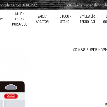
izde KARGO ÜCRETSİZ
600 TL üzeri siparişlerinizde K
KILIF /
ŞARJ /
TUTUCU /
GİYİLEBİLİR
RİM
EKRAN
ADAPTÖR
STAND
TEKNOLOJİ
GÖ
KORUYUCU
XO NB8 SUPER KOPM
K