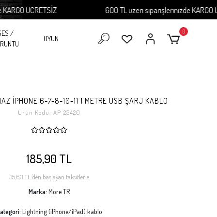
ARGO ÜCRETSİZ
600 TL üzeri siparişlerinizde KARGO ÜCRE
0
SES /
OYUN
RÜNTÜ
AZ İPHONE 6-7-8-10-11 1 METRE USB ŞARJ KABLO
Ürün Kodu:
AP_25420
185,90 TL
35,63 TL 'den başlayan taksitlerle
Marka:
More TR
ategori:
Lightning (iPhone/iPad) kablo