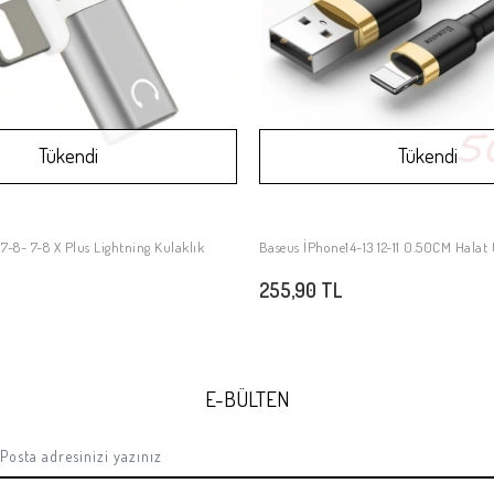
Tükendi
Tükendi
 7-8- 7-8 X Plus Lightning Kulaklık
Baseus İPhone14
Stokta Yok
Stokta Yok
255,90 TL
E-BÜLTEN