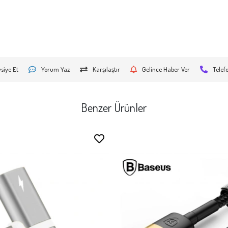
siye Et
Yorum Yaz
Karşılaştır
Gelince Haber Ver
Telef
Benzer Ürünler
Stokta Yok