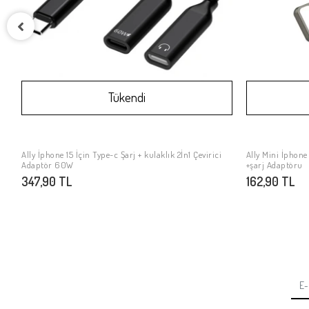
Tükendi
Ally İphone 15 İçin Type-c Şarj + kulaklık 2İn1 Çevirici
Ally Mini İphone
Stokta Yok
Adaptör 60W
+şarj Adaptöru
347,90 TL
162,90 TL