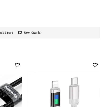
onla Sipariş
Ürün Önerileri
Stokta Yok
Stokta Yok