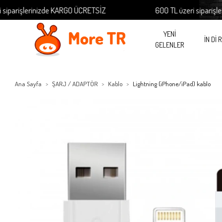
arişlerinizde KARGO ÜCRETSİZ
600 TL üzeri siparişlerin
YENİ
İN Dİ 
GELENLER
Ana Sayfa
ŞARJ / ADAPTÖR
Kablo
Lightning (iPhone/iPad) kablo