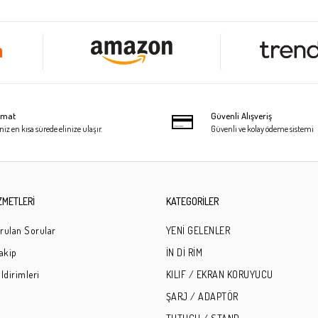
limat
Güvenli Alışveriş
niz en kısa sürede elinize ulaşır.
Güvenli ve kolay ödeme sistemi
ZMETLERİ
KATEGORİLER
rulan Sorular
YENİ GELENLER
Takip
İN Dİ RİM
ldirimleri
KILIF / EKRAN KORUYUCU
ŞARJ / ADAPTÖR