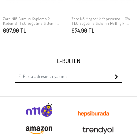
Zore N15 Gümüş Kaplama 2
Zore N5 Magnetik Yapıştırmalı 10W
SEPETE EKLE
SEPETE EKLE
Kademeli TEC Soğutma Sistemli
TEC Soğutma Sistemli RGB Işıklı
Telefon Soğutucu Fan
Telefon Soğutucu Fan
697,90 TL
974,90 TL
E-BÜLTEN