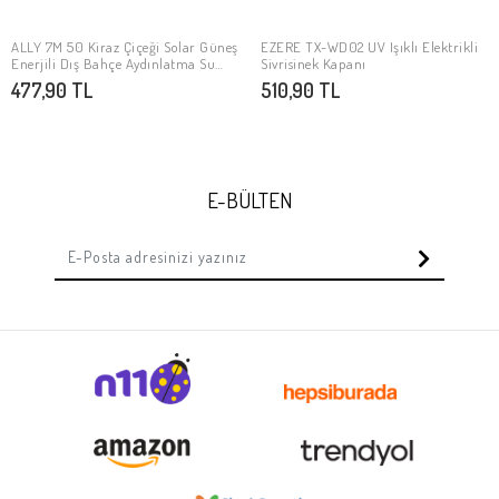
ALLY 7M 50 Kiraz Çiçeği Solar Güneş
EZERE TX-WD02 UV Işıklı Elektrikli
Stokta Yok
Stokta Yok
Enerjili Dış Bahçe Aydınlatma Su
Sivrisinek Kapanı
Geçirmez Led
477,90 TL
510,90 TL
E-BÜLTEN