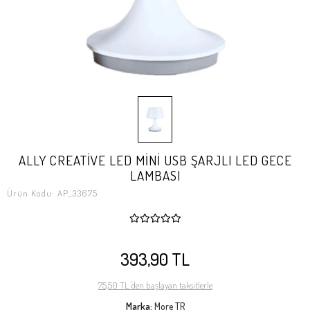
ALLY CREATİVE LED MİNİ USB ŞARJLI LED GECE
LAMBASI
Ürün Kodu:
AP_33675
393,90 TL
75,50 TL 'den başlayan taksitlerle
Marka:
More TR