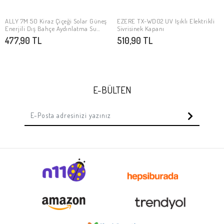
ALLY 7M 50 Kiraz Çiçeği Solar Güneş
EZERE TX-WD02 UV Işıklı Elektrikli
Stokta Yok
Stokta Yok
Enerjili Dış Bahçe Aydınlatma Su
Sivrisinek Kapanı
Geçirmez Led
477,90 TL
510,90 TL
E-BÜLTEN