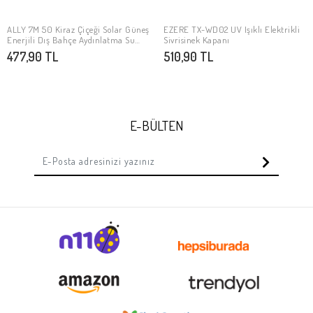
ALLY 7M 50 Kiraz Çiçeği Solar Güneş
EZERE TX-WD02 UV Işıklı Elektrikli
Stokta Yok
Stokta Yok
Enerjili Dış Bahçe Aydınlatma Su
Sivrisinek Kapanı
Geçirmez Led
477,90 TL
510,90 TL
E-BÜLTEN