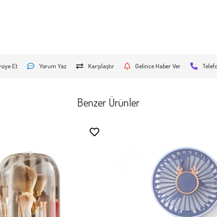
siye Et
Yorum Yaz
Karşılaştır
Gelince Haber Ver
Telef
Benzer Ürünler
Stokta Yok