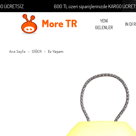
CRETSİZ
600 TL üzeri siparişlerinizde KARGO ÜCRETSİZ
YENİ
İN Dİ 
GELENLER
Ana Sayfa
DİĞER
Ev Yaşam