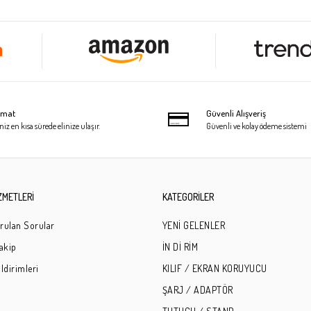
limat
Güvenli Alışveriş
niz en kısa sürede elinize ulaşır.
Güvenli ve kolay ödeme sistemi
ZMETLERİ
KATEGORİLER
rulan Sorular
YENİ GELENLER
Takip
İN Dİ RİM
ldirimleri
KILIF / EKRAN KORUYUCU
ŞARJ / ADAPTÖR