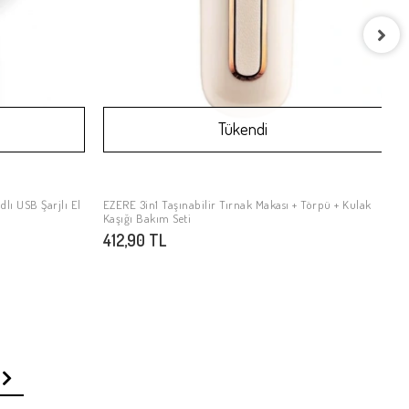
E
Tükendi
5
lı USB Şarjlı El
EZERE 3in1 Taşınabilir Tırnak Makası + Törpü + Kulak
Stokta Yok
Kaşığı Bakım Seti
412,90 TL