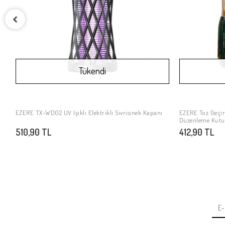
Tükendi
EZERE TX-WD02 UV Işıklı Elektrikli Sivrisinek Kapanı
EZERE Toz Geçir
Stokta Yok
Düzenleme Kutu
510,90 TL
412,90 TL