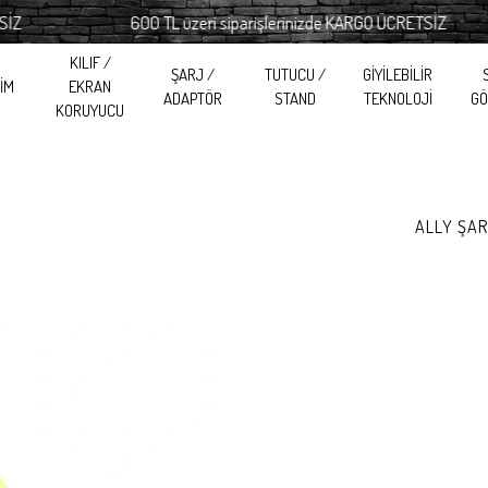
600 TL üzeri siparişlerinizde KARGO ÜCRETSİZ
KILIF /
ŞARJ /
TUTUCU /
GİYİLEBİLİR
RİM
EKRAN
ADAPTÖR
STAND
TEKNOLOJİ
GÖ
KORUYUCU
ALLY ŞAR