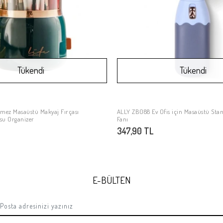
Tükendi
Tükendi
mez Masaüstü Makyaj Fırçası
ALLY ZB088 Ev Ofis için Masaüstü Stand
Stokta Yok
Stokta Yok
su Organizer
Fanı
347,90 TL
E-BÜLTEN