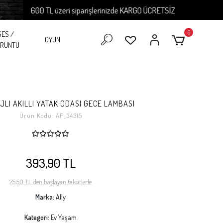
600 TL üzeri siparişlerinizde KARGO ÜCRETSİZ
6
0
SES /
OYUN
RÜNTÜ
JLI AKILLI YATAK ODASI GECE LAMBASI
Ürün Kodu:
AP_34315
393,90 TL
75,50 TL 'den başlayan taksitlerle
Marka:
Ally
Kategori:
Ev Yaşam