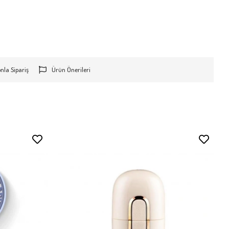
onla Sipariş
Ürün Önerileri
Stokta Yok
Stokta Yok