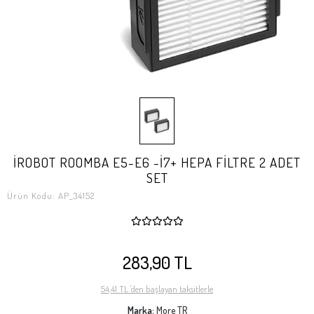
İROBOT ROOMBA E5-E6 -İ7+ HEPA FİLTRE 2 ADET
SET
Ürün Kodu:
AP_34152
283,90 TL
54,41 TL 'den başlayan taksitlerle
Marka:
More TR