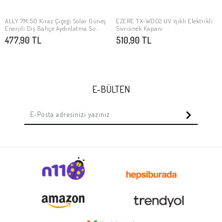
ALLY 7M 50 Kiraz Çiçeği Solar Güneş
EZERE TX-WD02 UV Işıklı Elektrikli
Stokta Yok
Stokta Yok
Enerjili Dış Bahçe Aydınlatma Su
Sivrisinek Kapanı
Geçirmez Led
477,90 TL
510,90 TL
E-BÜLTEN