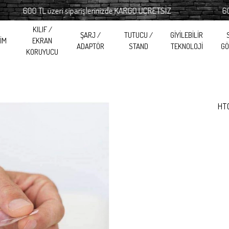
600 TL üzeri siparişlerinizde KARGO ÜCRETSİZ
600 TL
KILIF /
ŞARJ /
TUTUCU /
GİYİLEBİLİR
RİM
EKRAN
ADAPTÖR
STAND
TEKNOLOJİ
GÖ
KORUYUCU
HT