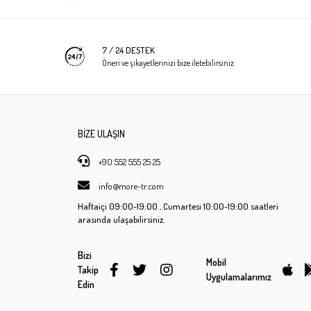
7 / 24 DESTEK
Öneri ve şikayetlerinizi bize iletebilirsiniz.
BİZE ULAŞIN
+90 552 555 25 25
info@more-tr.com
Haftaiçi
09:00-19:00 ,
Cumartesi
10:00-19:00 saatleri
arasında ulaşabilirsiniz.
Bizi
Mobil
Takip
Uygulamalarımız
Edin