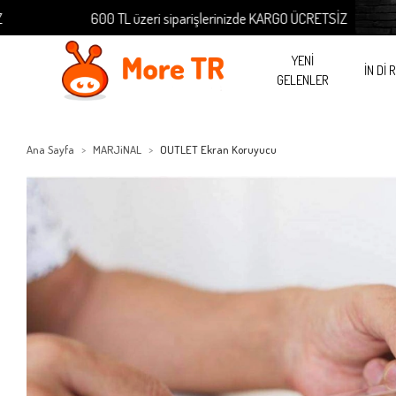
600 TL üzeri siparişlerinizde KARGO ÜCRETSİZ
YENİ
İN Dİ 
GELENLER
Ana Sayfa
MARJiNAL
OUTLET Ekran Koruyucu