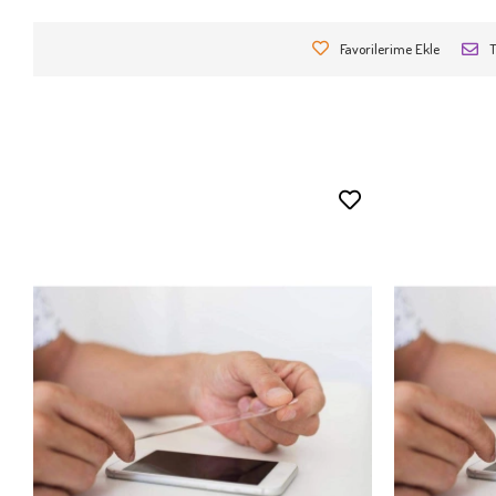
Favorilerime Ekle
T