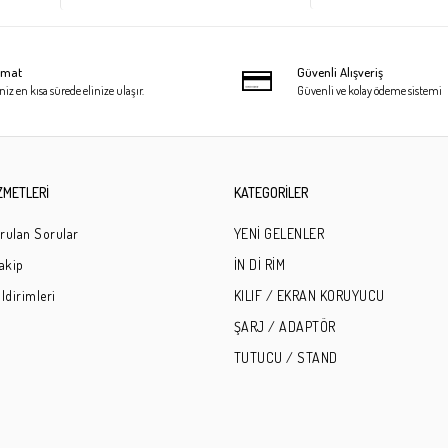
limat
Güvenli Alışveriş
niz en kısa sürede elinize ulaşır.
Güvenli ve kolay ödeme sistemi
ZMETLERİ
KATEGORİLER
rulan Sorular
YENİ GELENLER
Takip
İN Dİ RİM
ldirimleri
KILIF / EKRAN KORUYUCU
ŞARJ / ADAPTÖR
TUTUCU / STAND