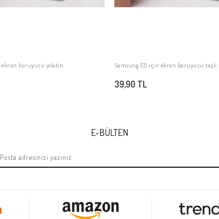
 ekran koruyucu jelatin
Samsung E5 için ekran koruyucu taşl
SEPETE EKLE
SEPETE EKLE
39,90 TL
E-BÜLTEN