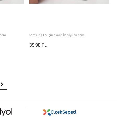
S
3
ı cam
Samsung E5 için ekran koruyucu cam
SEPETE EKLE
39,90 TL