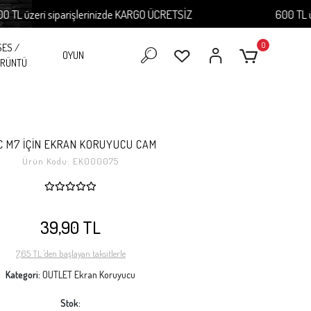
 üzeri siparişlerinizde KARGO ÜCRETSİZ
600 TL üzeri
0
SES /
OYUN
RÜNTÜ
C M7 İÇİN EKRAN KORUYUCU CAM
Ürün Kodu:
EK000075
39,90 TL
7,65 TL 'den başlayan taksitlerle
Kategori:
OUTLET Ekran Koruyucu
Stok: